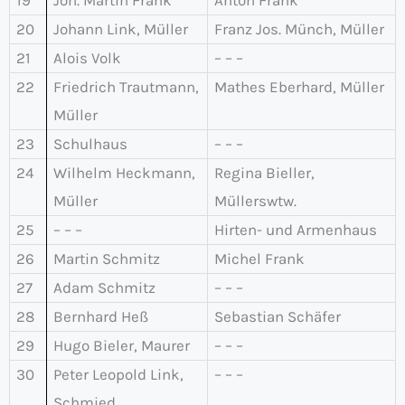
19
Joh. Martin Frank
Anton Frank
20
Johann Link, Müller
Franz Jos. Münch, Müller
21
Alois Volk
– – –
22
Friedrich Trautmann,
Mathes Eberhard, Müller
Müller
23
Schulhaus
– – –
24
Wilhelm Heckmann,
Regina Bieller,
Müller
Müllerswtw.
25
– – –
Hirten- und Armenhaus
26
Martin Schmitz
Michel Frank
27
Adam Schmitz
– – –
28
Bernhard Heß
Sebastian Schäfer
29
Hugo Bieler, Maurer
– – –
30
Peter Leopold Link,
– – –
Schmied