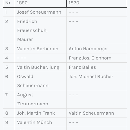
Nr.
1890
1820
1
Josef Scheuermann
– – –
2
Friedrich
– – –
Frauenschuh,
Maurer
3
Valentin Berberich
Anton Hamberger
4
– – –
Franz Jos. Eichhorn
5
Valtin Bucher, jung
Franz Balles
6
Oswald
Joh. Michael Bucher
Scheuermann
7
August
– – –
Zimmermann
8
Joh. Martin Frank
Valtin Scheuermann
9
Valentin Münch
– – –