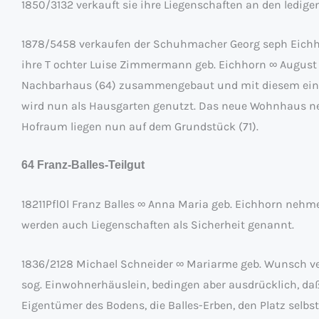
1850/3132 verkauft sie ihre Liegenschaften an den ledige
1878/5458 verkaufen der Schuhmacher Georg seph Eichhor
ihre T ochter Luise Zimmermann geb. Eichhorn ∞ August
Nachbarhaus (64) zusammengebaut und mit diesem einst 
wird nun als Hausgarten genutzt. Das neue Wohnhaus ne
Hofraum liegen nun auf dem Grundstück (71).
64 Franz-Balles-Teilgut
18211Pfl0l Franz Balles ∞ Anna Maria geb. Eichhorn nehme
werden auch Liegenschaften als Sicherheit genannt.
1836/2128 Michael Schneider ∞ Mariarme geb. Wunsch ver
sog. Einwohnerhäuslein, bedingen aber ausdrücklich, da
Eigentümer des Bodens, die Balles-Erben, den Platz selb